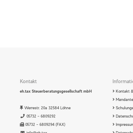
Kontakt
Informat
eh.tax Steuerberatungsgesellschaft mbH
Kontakt &
Mandante
Werrestr. 20a 32584 Löhne
Schulung
05732 – 6809292
Datenschu
05732 – 6809294 (FAX)
Impressu
info@eh.tax
Datenschu