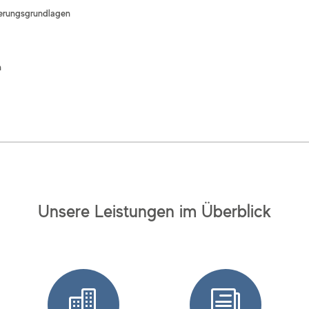
uerungsgrundlagen
n
Unsere Leistungen im Überblick

i