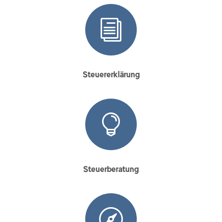
i
Steuererklärung

Steuerberatung
